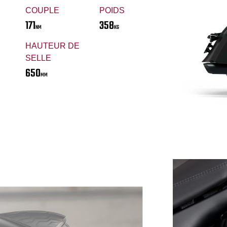
COUPLE
POIDS
171
358
NM
KG
HAUTEUR DE
SELLE
650
MM