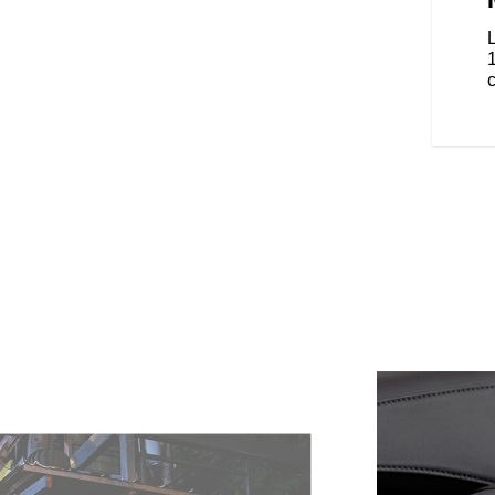
met en valeur la jante à batons
c