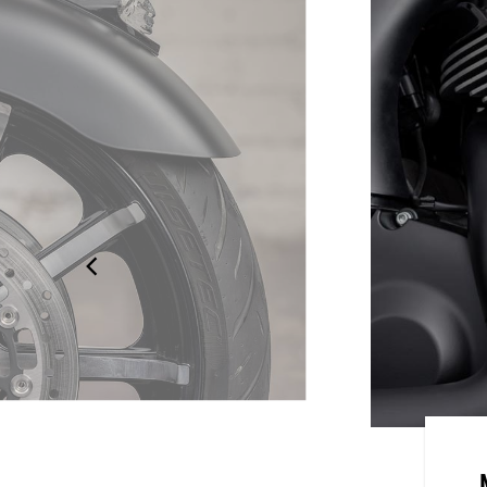
OMISÉE
ustomisées, le garde-boue avant