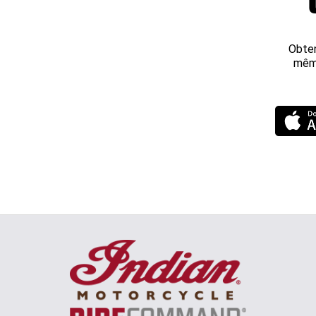
Obten
même