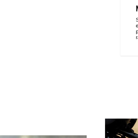
dant le contrôle absolu de votre
votre taille : grâce à sa selle
astucieusement placés à mi-
le prolongement de votre corps,
e
t confortable.
p
r