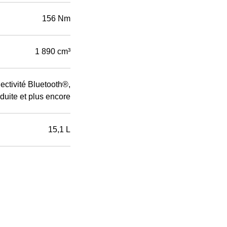
156 Nm
1 890 cm³
tivité Bluetooth®,
nduite et plus encore
15,1 L