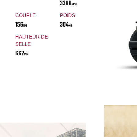
3300
RPM
COUPLE
POIDS
156
304
NM
KG
HAUTEUR DE
SELLE
662
MM