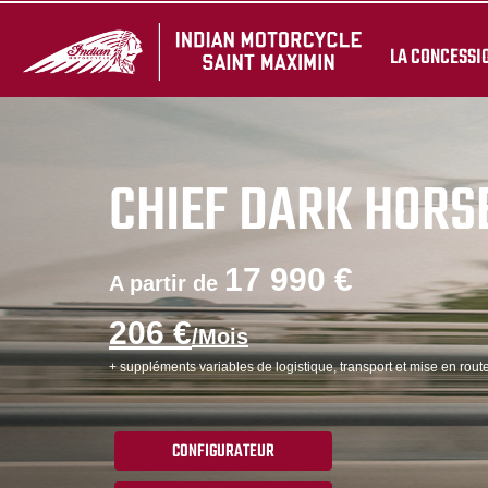
LA CONCESSI
CHIEF DARK HORS
17 990 €
A partir de
206 €
/Mois
+ suppléments variables de logistique, transport et mise en route
CONFIGURATEUR