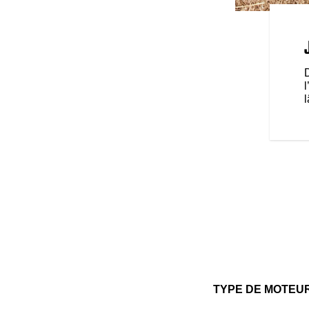
ur ? Adaptez le comportement de
rois modes de conduite (Tour,
périence sur mesure.
l
TYPE DE MOTEU